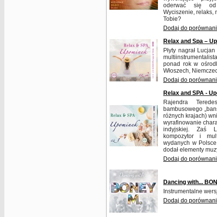
oderwać się od p
Wyciszenie, relaks, 
Tobie?
Dodaj do porównan
Relax and Spa – U
Płyty nagrał Lucjan
multiinstrumentalist
ponad rok w ośrodk
Włoszech, Niemczech
Dodaj do porównan
Relax and SPA - U
Rajendra Teredes
bambusowego „bansu
różnych krajach) wni
wyrafinowanie chara
indyjskiej. Zaś 
kompozytor i multi
wydanych w Polsce,
dodał elementy muz
Dodaj do porównan
Dancing with... BO
Instrumentalne wer
Dodaj do porównan