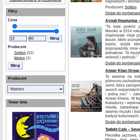
Zaawansowane wyszukiwanie
napisanych i skomp
Producent:
Soliton
Filtry
Dodaj do porównan
Cena
Ayoub Houmanna –
“To była podróż 
Maroko w 2014 roku
inspirowały moje po
-
dusze, które poznał
ludzie, dzięki k
Producent
doprowadziły mnie d
Soliton
(52)
jednakowi. Ta muzyk
wolność i jedność."
Weton
(2)
Dodaj do porównan
Anwar Khan Group 
To właśnie na dzik
Producent
północno-zachodniej
ziemi, która zains
swoich wspaniałych
i jedną noc” – zak
Anwar Khana. W tej 
Towar dnia
trubadurzy i wędro
miasta, zabawiając
dawnej muzyki i tra
tradycji kulturowych.
Dodaj do porównan
Twilght Cafe – Smo
Flecistka jazzowa, 
Morea pod serią 