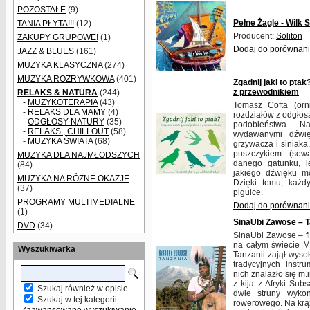
POZOSTAŁE
(9)
Pełne Żagle - Wilk 
TANIA PŁYTA!!!
(12)
Producent:
Soliton
ZAKUPY GRUPOWE!
(1)
Dodaj do porównan
JAZZ & BLUES
(161)
MUZYKA KLASYCZNA
(274)
MUZYKA ROZRYWKOWA
(401)
Zgadnij jaki to pta
z przewodnikiem
RELAKS & NATURA
(244)
-
MUZYKOTERAPIA
(43)
Tomasz Cofta (orni
-
RELAKS DLA MAMY
(4)
rozdziałów z odgłosa
-
ODGŁOSY NATURY
(35)
podobieństwa. N
-
RELAKS , CHILLOUT
(58)
wydawanymi dźwię
-
MUZYKA ŚWIATA
(68)
grzywacza i siniaka
puszczykiem (sow
MUZYKA DLA NAJMŁODSZYCH
danego gatunku, le
(84)
jakiego dźwięku m
MUZYKA NA RÓŻNE OKAZJE
Dzięki temu, każd
(37)
pigułce.
PROGRAMY MULTIMEDIALNE
Dodaj do porównan
(1)
SinaUbi Zawose – T
DVD
(34)
SinaUbi Zawose – fi
na całym świecie Ma
Wyszukiwarka
Tanzanii zajął wyso
tradycyjnych instr
nich znalazło się m.
z kija z Afryki Sub
Szukaj również w opisie
dwie struny wykon
Szukaj w tej kategorii
rowerowego. Na krąż