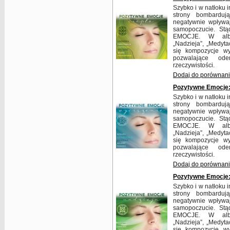
Szybko i w natłoku i
strony bombarduj
negatywnie wpływaj
samopoczucie. St
EMOCJE. W album
„Nadzieja”, „Medytac
się kompozycje w
pozwalające ode
rzeczywistości.
Dodaj do porównan
Pozytywne Emocje:
Szybko i w natłoku i
strony bombarduj
negatywnie wpływaj
samopoczucie. St
EMOCJE. W album
„Nadzieja”, „Medytac
się kompozycje w
pozwalające ode
rzeczywistości.
Dodaj do porównan
Pozytywne Emocje:
Szybko i w natłoku i
strony bombarduj
negatywnie wpływaj
samopoczucie. St
EMOCJE. W album
„Nadzieja”, „Medytac
się kompozycje w