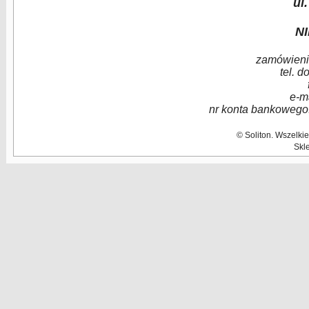
ul
NI
zamówienia
tel. d
e-ma
nr konta bankowego
© Soliton. Wszelki
Skl