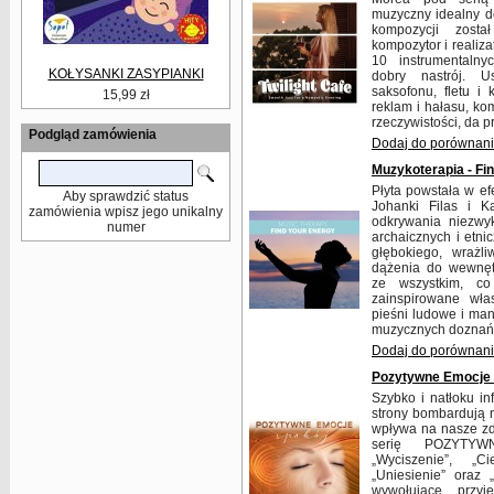
muzyczny idealny d
kompozycji zost
kompozytor i realiza
10 instrumentaln
KOŁYSANKI ZASYPIANKI
dobry nastrój. U
saksofonu, fletu i
15,99 zł
reklam i hałasu, ko
rzeczywistości, da p
Podgląd zamówienia
Dodaj do porównan
Muzykoterapia - Fi
Płyta powstała w ef
Aby sprawdzić status
Johanki Filas i K
zamówienia wpisz jego unikalny
odkrywania niezwy
numer
archaicznych i etni
głębokiego, wrażli
dążenia do wewnętr
ze wszystkim, co
zainspirowane wła
pieśni ludowe i man
muzycznych doznań
Dodaj do porównan
Pozytywne Emocje 
Szybko i natłoku in
strony bombardują 
wpływa na nasze zd
serię POZYTY
„Wyciszenie”, „Ci
„Uniesienie” oraz 
wywołujące przy