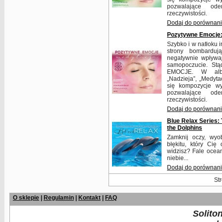
pozwalające ode
rzeczywistości.
Dodaj do porównan
Pozytywne Emocje:
Szybko i w natłoku i
strony bombarduj
negatywnie wpływaj
samopoczucie. St
EMOCJE. W album
„Nadzieja”, „Medytac
się kompozycje w
pozwalające ode
rzeczywistości.
Dodaj do porównan
Blue Relax Series: 
the Dolphins
Zamknij oczy, wyob
błękitu, który Cię
widzisz? Fale ocean
niebie...
Dodaj do porównan
Str
O sklepie
|
Regulamin
|
Kontakt
|
FAQ
Solito