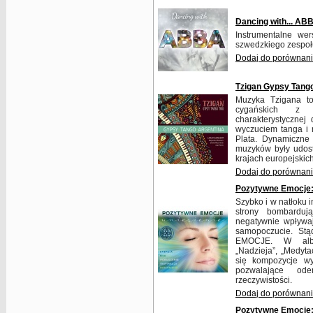
Dancing with... AB
Instrumentalne wer
szwedzkiego zespoł
Dodaj do porównan
Tzigan Gypsy Tango
Muzyka Tzigana to
cygańskich z 
charakterystycznej 
wyczuciem tanga i 
Plata. Dynamiczne
muzyków były udost
krajach europejskich
Dodaj do porównan
Pozytywne Emocje:
Szybko i w natłoku i
strony bombarduj
negatywnie wpływaj
samopoczucie. St
EMOCJE. W album
„Nadzieja”, „Medytac
się kompozycje w
pozwalające ode
rzeczywistości.
Dodaj do porównan
Pozytywne Emocje: