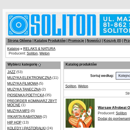
Strona Główna
|
Katalog Produktów
|
Promocje
|
Nowości
|
Koszyk (
0
)
|
Prz
Katalog
»
RELAKS & NATURA
Producent:
Soliton
,
Weton
Wybierz kategorię
Katalog produktów
JAZZ
(53)
Sortuj według:
MUZYKA ELEKTRONICZNA
(11)
MUZYKA FILMOWA
(5)
Soliton
,
Weton
MUZYKA TANECZNA
(2)
Str
PIOSENKA POETYCKA
(35)
PREORDER KOMINIARZ ZBYT
MOCNE
(1)
Warsaw Afrobeat O
MUZYKA MP3
(0)
Producent:
Soliton
!!!!KARTA RABATOWA
(2)
Dodaj do porównan
HIP HOP
(13)
KOLĘDY I PASTORAŁKI
(24)